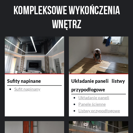
Kompleksowe
wykończenia
wnętrz
Sufity napinane
Układanie paneli listwy
Sufit napinany
przypodłogowe
Układanie paneli
Panele ścienne
Listwy przypodłogowe