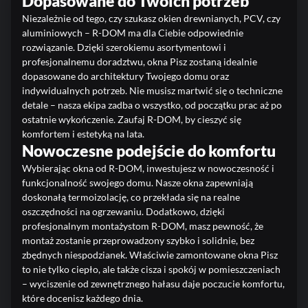
Dopasowane do Twoich potrzeb
Niezależnie od tego, czy szukasz okien drewnianych, PCV, czy
aluminiowych – R-DOM ma dla Ciebie odpowiednie
rozwiązanie. Dzięki szerokiemu asortymentowi i
profesjonalnemu doradztwu, okna Pisz zostaną idealnie
dopasowane do architektury Twojego domu oraz
indywidualnych potrzeb. Nie musisz martwić się o techniczne
detale – nasza ekipa zadba o wszystko, od początku prac aż po
ostatnie wykończenie. Zaufaj R-DOM, by cieszyć się
komfortem i estetyką na lata.
Nowoczesne podejście do komfortu
Wybierając okna od R-DOM, inwestujesz w nowoczesność i
funkcjonalność swojego domu. Nasze okna zapewniają
doskonałą termoizolację, co przekłada się na realne
oszczędności na ogrzewaniu. Dodatkowo, dzięki
profesjonalnym montażystom R-DOM, masz pewność, że
montaż zostanie przeprowadzony szybko i solidnie, bez
zbędnych niespodzianek. Właściwie zamontowane okna Pisz
to nie tylko ciepło, ale także cisza i spokój w pomieszczeniach
– wyciszenie od zewnętrznego hałasu daje poczucie komfortu,
które docenisz każdego dnia.