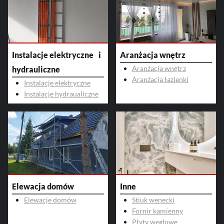
Instalacje elektryczne i
Aranżacja wnętrz
Aranżacja wnętrz
hydrauliczne
Aranżacja łazienki
Instalacje elektryczne
Instalacje hydraualiczne
Elewacja domów
Inne
Elewacje domów
Stiuk wenecki
Fornir kamienny
Płyty węglowe