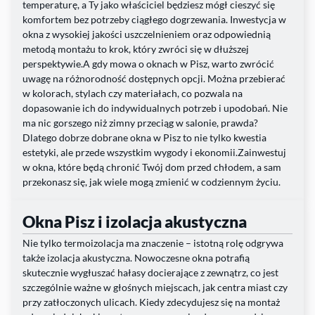
temperaturę, a Ty jako właściciel będziesz mógł cieszyć się
komfortem bez potrzeby ciągłego dogrzewania. Inwestycja w
okna z wysokiej jakości uszczelnieniem oraz odpowiednią
metodą montażu to krok, który zwróci się w dłuższej
perspektywie.A gdy mowa o oknach w Pisz, warto zwrócić
uwagę na różnorodność dostępnych opcji. Można przebierać
w kolorach, stylach czy materiałach, co pozwala na
dopasowanie ich do indywidualnych potrzeb i upodobań. Nie
ma nic gorszego niż zimny przeciąg w salonie, prawda?
Dlatego dobrze dobrane okna w Pisz to nie tylko kwestia
estetyki, ale przede wszystkim wygody i ekonomii.Zainwestuj
w okna, które będą chronić Twój dom przed chłodem, a sam
przekonasz się, jak wiele mogą zmienić w codziennym życiu.
Okna Pisz i izolacja akustyczna
Nie tylko termoizolacja ma znaczenie – istotną rolę odgrywa
także izolacja akustyczna. Nowoczesne okna potrafią
skutecznie wygłuszać hałasy docierające z zewnątrz, co jest
szczególnie ważne w głośnych miejscach, jak centra miast czy
przy zatłoczonych ulicach. Kiedy zdecydujesz się na montaż