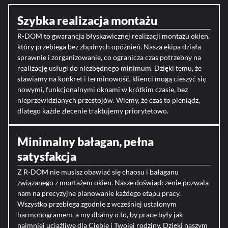
Szybka realizacja montażu
R-DOM to gwarancja błyskawicznej realizacji montażu okien,
który przebiega bez zbędnych opóźnień. Nasza ekipa działa
sprawnie i zorganizowanie, co ogranicza czas potrzebny na
realizację usługi do niezbędnego minimum. Dzięki temu, że
stawiamy na konkret i terminowość, klienci mogą cieszyć się
nowymi, funkcjonalnymi oknami w krótkim czasie, bez
nieprzewidzianych przestojów. Wiemy, że czas to pieniądz,
dlatego każde zlecenie traktujemy priorytetowo.
Minimalny bałagan, pełna
satysfakcja
Z R-DOM nie musisz obawiać się chaosu i bałaganu
związanego z montażem okien. Nasze doświadczenie pozwala
nam na precyzyjne planowanie każdego etapu pracy.
Wszystko przebiega zgodnie z wcześniej ustalonym
harmonogramem, a my dbamy o to, by prace były jak
najmniej uciążliwe dla Ciebie i Twojej rodziny. Dzięki naszym