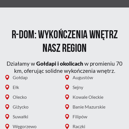
R-DOM: Wykończenia wnętrz
nasz
Region
Działamy w
Gołdapi i okolicach
w promieniu 70
km, oferując solidne wykończenia wnętrz.
Gołdap
Augustów
Ełk
Sejny
Olecko
Kowale Oleckie
Giżycko
Banie Mazurskie
Suwałki
Filipów
Węgorzewo
Raczki