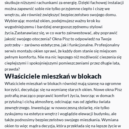
skutkuje niższymi rachunkami za energię. Dzięki fachowej instalacji
można zapewnić sobie nie tylko przyjemne ciepło i ciszę we
wnętrzu, ale również zwiększyć bezpieczeństwo swojego domu.
Wybierając montaż okien, podejmujesz ważny krok ku
wygodniejszemu i bardziej energooszczędnemu stylowi
życia.Zastanawiasz się, w co warto zainwestować, aby poprawić
jakość swojego otoczenia? Okna Pisz to odpowiedź na Twoje
potrzeby – zarówno estetyczne, jak i funkcjonalne. Profesjonalny
serwis montażu okien sprawi, że każdy dom stanie się miejscem
pełnym komfortu. Nie ma nic lepszego niż możliwość cieszenia się
cieplejszymi i spokojniejszymi pomieszczeniami przez długie lata,
prawda?
Właściciele mieszkań w blokach
Właściciele mieszkań w blokach również mają szansę na ogromne
korzyści, decydując się na wymianę starych okien. Nowe okna Pisz
potrafią znacząco poprawić komfort życia, tworząc w domach
przytulną i cichą atmosferę, odcinając nas od zgiełku świata
zewnętrznego. Inwestując w nowoczesną stolarkę, nie tylko
zyskujemy na estetyce wnętrz i wyglądzie elewacji budynku, ale
także podnosimy bezpieczeństwo swojego mieszkania. Wymiana
okien to więc mądra decyzja, która przekłada się na lepsze życie w