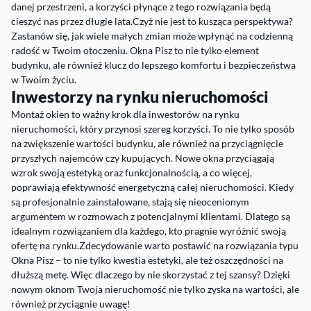
danej przestrzeni, a korzyści płynące z tego rozwiązania będą
cieszyć nas przez długie lata.Czyż nie jest to kusząca perspektywa?
Zastanów się, jak wiele małych zmian może wpłynąć na codzienną
radość w Twoim otoczeniu. Okna Pisz to nie tylko element
budynku, ale również klucz do lepszego komfortu i bezpieczeństwa
w Twoim życiu.
Inwestorzy na rynku nieruchomości
Montaż okien to ważny krok dla inwestorów na rynku
nieruchomości, który przynosi szereg korzyści. To nie tylko sposób
na zwiększenie wartości budynku, ale również na przyciągnięcie
przyszłych najemców czy kupujących. Nowe okna przyciągają
wzrok swoją estetyką oraz funkcjonalnością, a co więcej,
poprawiają efektywność energetyczną całej nieruchomości. Kiedy
są profesjonalnie zainstalowane, stają się nieocenionym
argumentem w rozmowach z potencjalnymi klientami. Dlatego są
idealnym rozwiązaniem dla każdego, kto pragnie wyróżnić swoją
ofertę na rynku.Zdecydowanie warto postawić na rozwiązania typu
Okna Pisz – to nie tylko kwestia estetyki, ale też oszczędności na
dłuższą metę. Więc dlaczego by nie skorzystać z tej szansy? Dzięki
nowym oknom Twoja nieruchomość nie tylko zyska na wartości, ale
również przyciągnie uwagę!