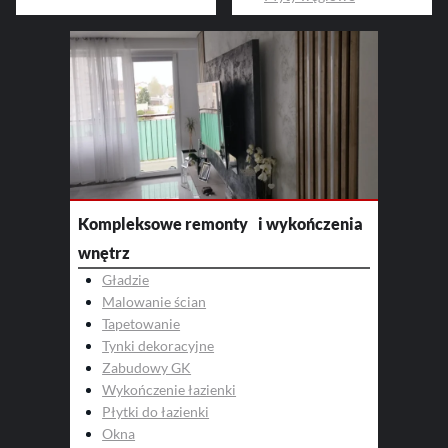
Kompleksowe remonty i wykończenia
wnętrz
Gładzie
Malowanie ścian
Tapetowanie
Tynki dekoracyjne
Zabudowy GK
Wykończenie łazienki
Płytki do łazienki
Okna