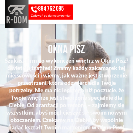
884 762 095
Zadzwoń po darmowy pomiar
Okna Pisz
Szukasz firm do wykończeń wnętrz w Okna Pisz?
Świetnie trafiłeś! Znamy każdy zakamarek tej
miejscowości i wiemy, jak ważne jest stworzenie
przestrzeni, która odzwierciedla Twoje
potrzeby. Nie ma nic lepszego niż poczucie, że
Twoje wnętrze jest stworzone specjalnie dla
Ciebie. Od aranżacji po remont – zajmiemy się
wszystkim, abyś mógł cieszyć się swoim nowym
otoczeniem. Czekamy na Ciebie, by wspólnie
nadać kształt Twoim marzeniom w Okna Pisz!