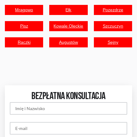
Mrągowo
Ełk
Pozezdrze
Pisz
Kowale Oleckie
Szczuczyn
Raczki
Augustów
Sejny
BEZPŁATNA KONSULTACJA