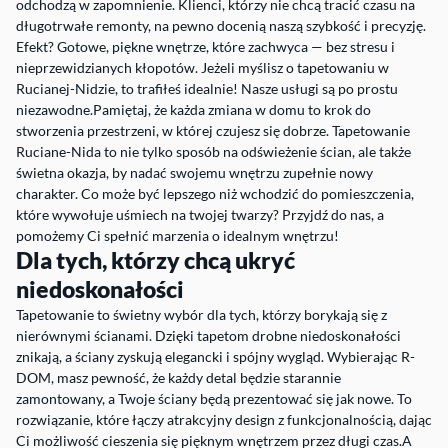
odchodzą w zapomnienie. Klienci, którzy nie chcą tracić czasu na
długotrwałe remonty, na pewno docenią naszą szybkość i precyzję.
Efekt? Gotowe, piękne wnętrze, które zachwyca — bez stresu i
nieprzewidzianych kłopotów. Jeżeli myślisz o tapetowaniu w
Rucianej-Nidzie, to trafiłeś idealnie! Nasze usługi są po prostu
niezawodne.Pamiętaj, że każda zmiana w domu to krok do
stworzenia przestrzeni, w której czujesz się dobrze. Tapetowanie
Ruciane-Nida to nie tylko sposób na odświeżenie ścian, ale także
świetna okazja, by nadać swojemu wnętrzu zupełnie nowy
charakter. Co może być lepszego niż wchodzić do pomieszczenia,
które wywołuje uśmiech na twojej twarzy? Przyjdź do nas, a
pomożemy Ci spełnić marzenia o idealnym wnętrzu!
Dla tych, którzy chcą ukryć
niedoskonałości
Tapetowanie to świetny wybór dla tych, którzy borykają się z
nierównymi ścianami. Dzięki tapetom drobne niedoskonałości
znikają, a ściany zyskują elegancki i spójny wygląd. Wybierając R-
DOM, masz pewność, że każdy detal będzie starannie
zamontowany, a Twoje ściany będą prezentować się jak nowe. To
rozwiązanie, które łączy atrakcyjny design z funkcjonalnością, dając
Ci możliwość cieszenia się pięknym wnętrzem przez długi czas.A