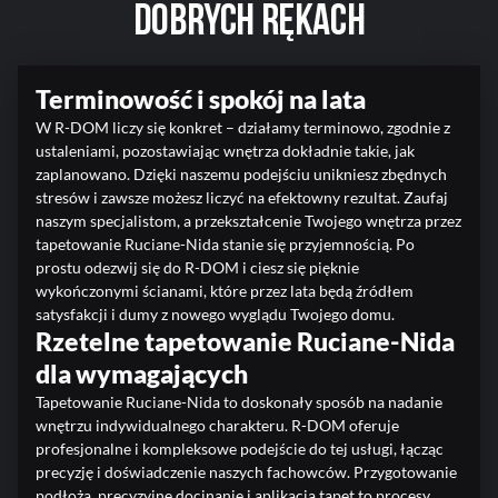
dobrych rękach
Terminowość i spokój na lata
W R-DOM liczy się konkret – działamy terminowo, zgodnie z
ustaleniami, pozostawiając wnętrza dokładnie takie, jak
zaplanowano. Dzięki naszemu podejściu unikniesz zbędnych
stresów i zawsze możesz liczyć na efektowny rezultat. Zaufaj
naszym specjalistom, a przekształcenie Twojego wnętrza przez
tapetowanie Ruciane-Nida stanie się przyjemnością. Po
prostu odezwij się do R-DOM i ciesz się pięknie
wykończonymi ścianami, które przez lata będą źródłem
satysfakcji i dumy z nowego wyglądu Twojego domu.
Rzetelne tapetowanie Ruciane-Nida
dla wymagających
Tapetowanie Ruciane-Nida to doskonały sposób na nadanie
wnętrzu indywidualnego charakteru. R-DOM oferuje
profesjonalne i kompleksowe podejście do tej usługi, łącząc
precyzję i doświadczenie naszych fachowców. Przygotowanie
podłoża, precyzyjne docinanie i aplikacja tapet to procesy,