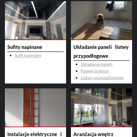
Sufity napinane
Układanie paneli listwy
Sufit napinany
przypodłogowe
Układanie paneli
Panele ścienne
Listwy przypodłogowe
Instalacje elektryczne i
Aranżacja wnętrz