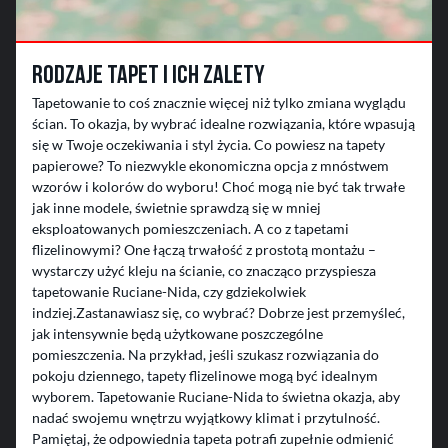
Rodzaje tapet i ich zalety
Tapetowanie to coś znacznie więcej niż tylko zmiana wyglądu
ścian. To okazja, by wybrać idealne rozwiązania, które wpasują
się w Twoje oczekiwania i styl życia. Co powiesz na tapety
papierowe? To niezwykle ekonomiczna opcja z mnóstwem
wzorów i kolorów do wyboru! Choć mogą nie być tak trwałe
jak inne modele, świetnie sprawdzą się w mniej
eksploatowanych pomieszczeniach. A co z tapetami
flizelinowymi? One łączą trwałość z prostotą montażu –
wystarczy użyć kleju na ścianie, co znacząco przyspiesza
tapetowanie Ruciane-Nida, czy gdziekolwiek
indziej.Zastanawiasz się, co wybrać? Dobrze jest przemyśleć,
jak intensywnie będą użytkowane poszczególne
pomieszczenia. Na przykład, jeśli szukasz rozwiązania do
pokoju dziennego, tapety flizelinowe mogą być idealnym
wyborem. Tapetowanie Ruciane-Nida to świetna okazja, aby
nadać swojemu wnętrzu wyjątkowy klimat i przytulność.
Pamiętaj, że odpowiednia tapeta potrafi zupełnie odmienić