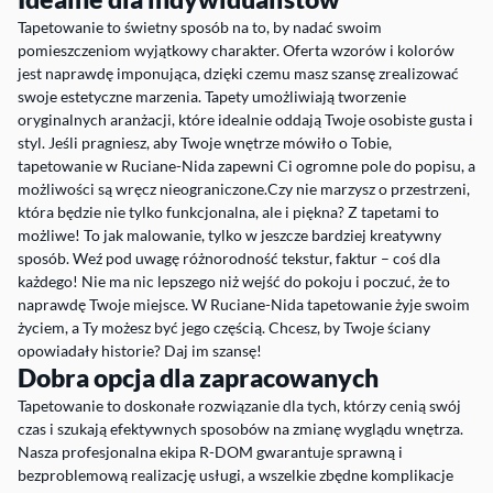
Tapetowanie to świetny sposób na to, by nadać swoim
pomieszczeniom wyjątkowy charakter. Oferta wzorów i kolorów
jest naprawdę imponująca, dzięki czemu masz szansę zrealizować
swoje estetyczne marzenia. Tapety umożliwiają tworzenie
oryginalnych aranżacji, które idealnie oddają Twoje osobiste gusta i
styl. Jeśli pragniesz, aby Twoje wnętrze mówiło o Tobie,
tapetowanie w Ruciane-Nida zapewni Ci ogromne pole do popisu, a
możliwości są wręcz nieograniczone.Czy nie marzysz o przestrzeni,
która będzie nie tylko funkcjonalna, ale i piękna? Z tapetami to
możliwe! To jak malowanie, tylko w jeszcze bardziej kreatywny
sposób. Weź pod uwagę różnorodność tekstur, faktur – coś dla
każdego! Nie ma nic lepszego niż wejść do pokoju i poczuć, że to
naprawdę Twoje miejsce. W Ruciane-Nida tapetowanie żyje swoim
życiem, a Ty możesz być jego częścią. Chcesz, by Twoje ściany
opowiadały historie? Daj im szansę!
Dobra opcja dla zapracowanych
Tapetowanie to doskonałe rozwiązanie dla tych, którzy cenią swój
czas i szukają efektywnych sposobów na zmianę wyglądu wnętrza.
Nasza profesjonalna ekipa R-DOM gwarantuje sprawną i
bezproblemową realizację usługi, a wszelkie zbędne komplikacje