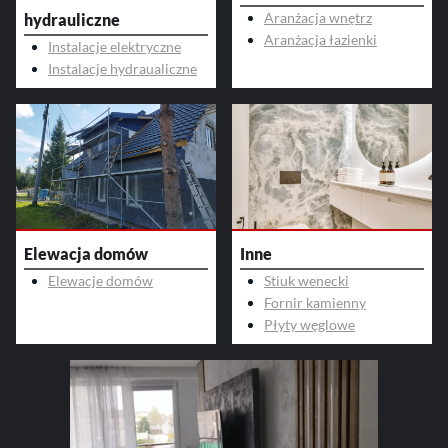
Aranżacja wnętrz
hydrauliczne
Aranżacja łazienki
Instalacje elektryczne
Instalacje hydraualiczne
Elewacja domów
Inne
Elewacje domów
Stiuk wenecki
Fornir kamienny
Płyty węglowe