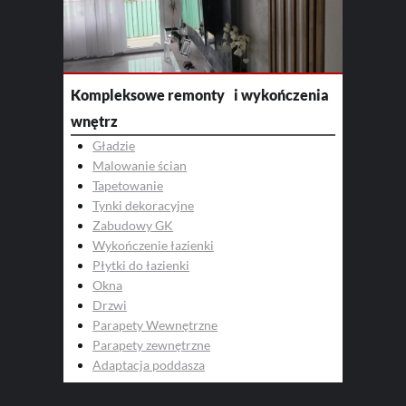
Kompleksowe remonty i wykończenia
wnętrz
Gładzie
Malowanie ścian
Tapetowanie
Tynki dekoracyjne
Zabudowy GK
Wykończenie łazienki
Płytki do łazienki
Okna
Drzwi
Parapety Wewnętrzne
Parapety zewnętrzne
Adaptacja poddasza