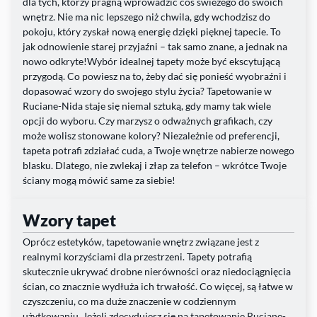
dla tych, którzy pragną wprowadzić coś świeżego do swoich
wnętrz. Nie ma nic lepszego niż chwila, gdy wchodzisz do
pokoju, który zyskał nową energię dzięki pięknej tapecie. To
jak odnowienie starej przyjaźni – tak samo znane, a jednak na
nowo odkryte!Wybór idealnej tapety może być ekscytującą
przygodą. Co powiesz na to, żeby dać się ponieść wyobraźni i
dopasować wzory do swojego stylu życia? Tapetowanie w
Ruciane-Nida staje się niemal sztuką, gdy mamy tak wiele
opcji do wyboru. Czy marzysz o odważnych grafikach, czy
może wolisz stonowane kolory? Niezależnie od preferencji,
tapeta potrafi zdziałać cuda, a Twoje wnętrze nabierze nowego
blasku. Dlatego, nie zwlekaj i złap za telefon – wkrótce Twoje
ściany mogą mówić same za siebie!
Wzory tapet
Oprócz estetyków, tapetowanie wnętrz związane jest z
realnymi korzyściami dla przestrzeni. Tapety potrafią
skutecznie ukrywać drobne nierówności oraz niedociągnięcia
ścian, co znacznie wydłuża ich trwałość. Co więcej, są łatwe w
czyszczeniu, co ma duże znaczenie w codziennym
użytkowaniu. Jeżeli zdecydujesz się na tapetowanie Ruciane-