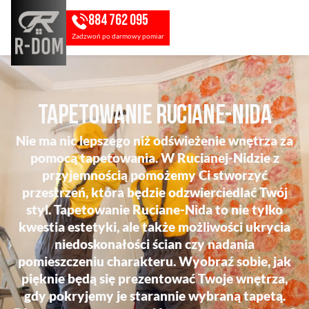
884 762 095
Zadzwoń po darmowy pomiar
Tapetowanie Ruciane-Nida
Nie ma nic lepszego niż odświeżenie wnętrza za
pomocą tapetowania. W Rucianej-Nidzie z
przyjemnością pomożemy Ci stworzyć
przestrzeń, która będzie odzwierciedlać Twój
styl. Tapetowanie Ruciane-Nida to nie tylko
kwestia estetyki, ale także możliwości ukrycia
niedoskonałości ścian czy nadania
pomieszczeniu charakteru. Wyobraź sobie, jak
pięknie będą się prezentować Twoje wnętrza,
gdy pokryjemy je starannie wybraną tapetą.