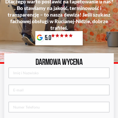
Dlaczego warto postawić na tapetowanie u nas?
Bo stawiamy na jakość, terminowość i
transparencję – to nasza dewiza! Jeśli szukasz
fachowej obsługi w Rucianej-Nidzie, dobrze
trafiłeś.
5.0
DARMOWA WYCENA