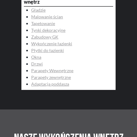
wnętrz
Gładzie
Malowanie ścian
Tapetowanie
Tynki dekoracyjne
Zabudowy GK
Wykończenie łazienki
Płytki do łazienki
Okna
Drzwi
Parapety Wewnętrzne
Parapety zewnętrzne
Adaptacja poddasza