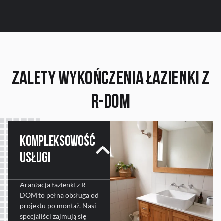
Zalety
Wykończenia Łazienki z
R-DOM
Kompleksowość
usługi
Aranżacja łazienki z R-
DOM to pełna obsługa od
projektu po montaż. Nasi
specjaliści zajmują się