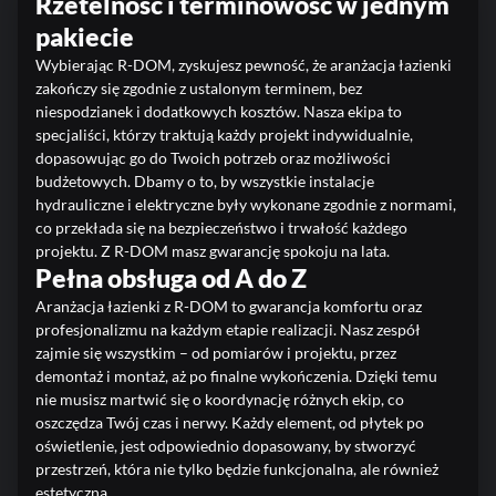
Rzetelność i terminowość w jednym
pakiecie
Wybierając R-DOM, zyskujesz pewność, że aranżacja łazienki
zakończy się zgodnie z ustalonym terminem, bez
niespodzianek i dodatkowych kosztów. Nasza ekipa to
specjaliści, którzy traktują każdy projekt indywidualnie,
dopasowując go do Twoich potrzeb oraz możliwości
budżetowych. Dbamy o to, by wszystkie instalacje
hydrauliczne i elektryczne były wykonane zgodnie z normami,
co przekłada się na bezpieczeństwo i trwałość każdego
projektu. Z R-DOM masz gwarancję spokoju na lata.
Pełna obsługa od A do Z
Aranżacja łazienki z R-DOM to gwarancja komfortu oraz
profesjonalizmu na każdym etapie realizacji. Nasz zespół
zajmie się wszystkim – od pomiarów i projektu, przez
demontaż i montaż, aż po finalne wykończenia. Dzięki temu
nie musisz martwić się o koordynację różnych ekip, co
oszczędza Twój czas i nerwy. Każdy element, od płytek po
oświetlenie, jest odpowiednio dopasowany, by stworzyć
przestrzeń, która nie tylko będzie funkcjonalna, ale również
estetyczna.