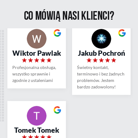
Co mówią nasi
klienci?
Wiktor Pawlak
Jakub Pochroń
Profesjonalna obsługa,
Świetny kontakt,
wszystko sprawnie i
terminowo i bez żadnych
zgodnie z ustaleniami
problemów. Jestem
bardzo zadowolony!
Tomek Tomek