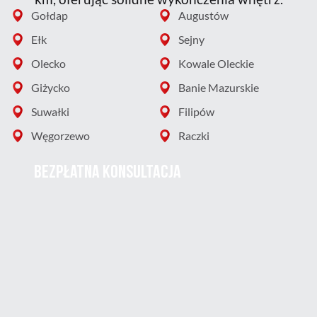
Gołdap
Augustów
Ełk
Sejny
Olecko
Kowale Oleckie
Giżycko
Banie Mazurskie
Suwałki
Filipów
Węgorzewo
Raczki
BEZPŁATNA KONSULTACJA