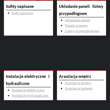
Sufity napinane
Układanie paneli listwy
Sufit napinany
przypodłogowe
Układanie paneli
Panele ścienne
Listwy przypodłogowe
Instalacje elektryczne i
Aranżacja wnętrz
Aranżacja wnętrz
hydrauliczne
Aranżacja łazienki
Instalacje elektryczne
Instalacje hydraualiczne