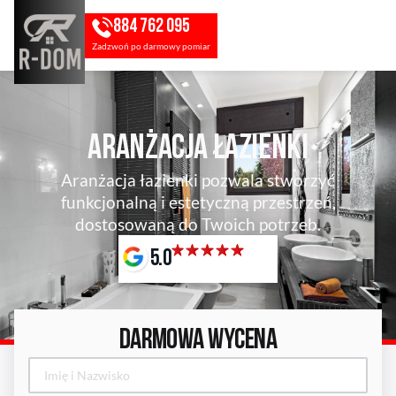
884 762 095
Zadzwoń po darmowy pomiar
Aranżacja Łazienki
Aranżacja łazienki pozwala stworzyć
funkcjonalną i estetyczną przestrzeń,
dostosowaną do Twoich potrzeb.
5.0
DARMOWA WYCENA