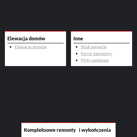
Elewacja domów
Inne
Elewacje domów
Stiuk wenecki
Fornir kamienny
Płyty węglowe
Kompleksowe remonty i wykończenia