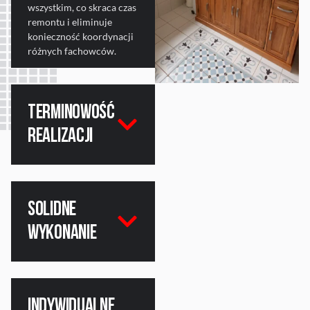
wszystkim, co skraca czas
remontu i eliminuje
konieczność koordynacji
różnych fachowców.
Terminowość
realizacji
Solidne
wykonanie
Indywidualne