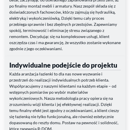
po finalny montaż mebli i armatury. Nasz zespół składa się z
doświadczonych fachowców, którzy zajmują się hydrauliką,
elektryką i wykończeniówką. Dzięki temu cały proces
przebiega sprawnie i bez zbędnych przestojów. Zapewniamy
spokój, terminowość i eliminację stresu związanego z
remontem. Decydując się na kompleksowe usługi, klient
oszczędza czas i ma gwarancję, że wszystko zostanie wykonane
zgodnie z jego oczekiwaniami.
Indywidualne podejście do projektu
Każda aranżacja łazienki to dla nas nowe wyzwanie i
przestrzeń do realizacji indywidualnych potrzeb klienta.
Współpracujemy z naszymi klientami na każdym etapie – od
wstępnych pomiarów po wybór materiałów
wykończeniowych. Nasza metodologia pracy opiera się na
zrozumieniu wizji klienta i jej efektywnej realizacji. Dzięki
temu finalny efekt jest zgodny z oczekiwaniami, a klient cieszy
się łazienką nie tylko funkcjonalną, ale również estetycznie
dopasowaną do reszty domu. Postaw na pewność i solidność,
które zapewnia R-DOM.